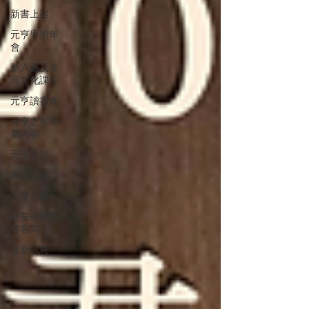
新書上架
元亨學術年
會
新六藝及多
元文化課程
元亨讀書會
元亨之友專
屬內容
元亨學刊
師友投稿
元亨分院
林安梧教授
答客問
最新訊息