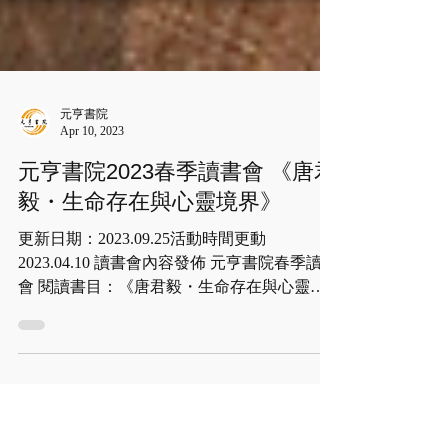
元亨書院
Apr 10, 2023
元亨書院2023春季讀書會 《唐君
毅・生命存在與心靈境界》
更新日期：2023.09.25活動時間更動
2023.04.10 讀書會內容發佈 元亨書院春季讀書
會 閱讀書目：《唐君毅・生命存在與心靈境
界》 導讀：逢甲大學中文系副教授廖崇斐博
士 預計９/28起 每週四上午十點至十二點 ＠台
中元亨書院 （最新時間請以本網站公佈為
主）...