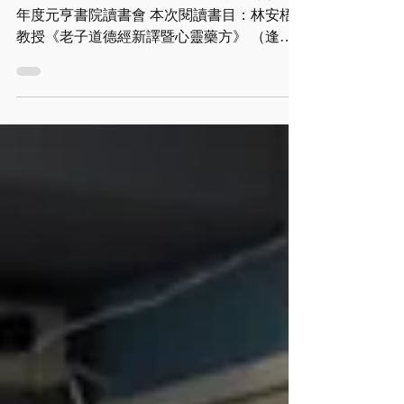
元亨讀書會——《老子道德經新
譯暨心靈藥方》廖崇斐老師導讀
#109.03.18 更新內容 #109.11.13 更新時間 109
年度元亨書院讀書會 本次閱讀書目：林安梧
教授《老子道德經新譯暨心靈藥方》 （逢甲
大學廖崇斐教授導讀） 最新讀書會日期請參
閱網站首頁 秋季班開課時間（每隔週週六上
課） 109.11.14 週六...