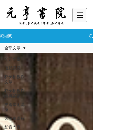
藏經閣
全部文章
全部文章
活動訊息
林安梧教授
文章
林安梧教授
經典誦讀
主題學術講
座
太極拳課程
影音內容