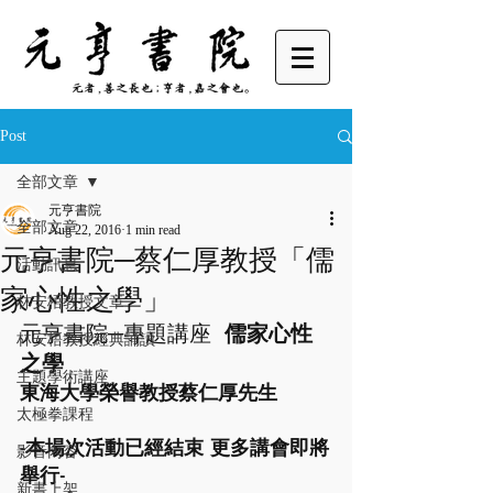
Post
全部文章
元亨書院
全部文章
Aug 22, 2016
1 min read
元亨書院─蔡仁厚教授「儒
活動訊息
家心性之學」
林安梧教授文章
元亨書院─專題講座  
儒家心性
林安梧教授經典誦讀
之學
主題學術講座
東海大學榮譽教授蔡仁厚先生
太極拳課程
-本場次活動已經結束  更多講會即將
影音內容
舉行-
新書上架