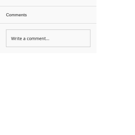
Comments
Write a comment...
「後新儒學詮釋與實踐學
以道會友 以學祝
術研討會暨林安梧教授七
「後新儒學詮釋
秩大壽誌慶」——精華影
術研討會暨林安
片
秩大壽誌慶」圓
© 2018 財團法人中華大道文教基金會元亨書院
40254台中市南區國光路216-7號
04-22859450
yuanheng216@gmail.com
​聯絡元亨書院