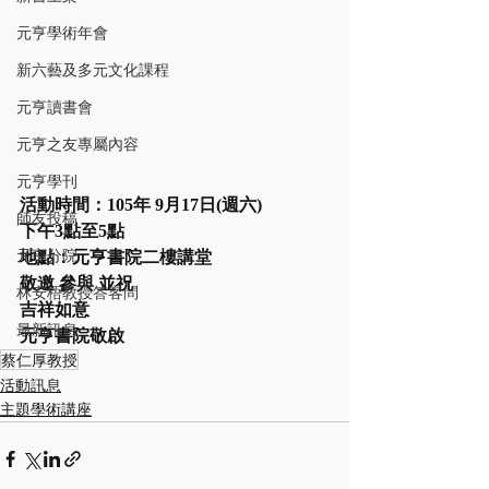
元亨學術年會
新六藝及多元文化課程
元亨讀書會
元亨之友專屬內容
元亨學刊
活動時間：105年 9月17日(週六)
師友投稿
下午3點至5點
元亨分院
地點：元亨書院二樓講堂
敬邀 參與 並祝
林安梧教授答客問
吉祥如意
最新訊息
元亨書院敬啟
蔡仁厚教授
活動訊息
主題學術講座