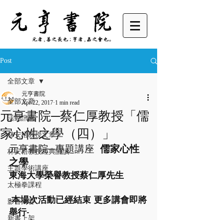
Post
全部文章
元亨書院
全部文章
Apr 22, 2017
1 min read
元亨書院─蔡仁厚教授「儒
活動訊息
家心性之學（四）」
林安梧教授文章
元亨書院─專題講座  
儒家心性
林安梧教授經典誦讀
之學
主題學術講座
東海大學榮譽教授蔡仁厚先生
太極拳課程
-本場次活動已經結束  更多講會即將
影音內容
舉行-
新書上架