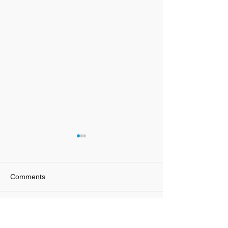
Comments
Write a comment...
以道會友 以學祝壽 ——
後新儒學詮釋與