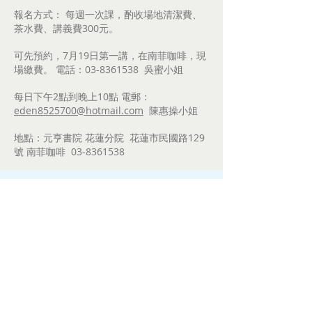
報名方式： 每週一次課，酌收場地清潔費、
茶水費、講義費300元。
可先預約，7月19日第一講，在南菲咖啡，現
場繳費。 電話：03-8361538 吳蜜小姐
每日下午2點到晚上10點 電郵：
eden8525700@hotmail.com
陳惠操小姐
地點：元亨書院 花蓮分院 花蓮市民國路129
號 南菲咖啡 03-8361538
已結束之講座
元亨書院-台南新營薪園講
堂
103年新營文化中心四書
系列講座