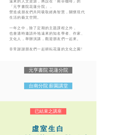
遠來的人文資源，將設在「南菲咖啡」的
「元亨書院花蓮分院」，
營造成朋友們共同吸取經典智慧，關懷現代
生活的藝文空間。
一年之中，除了定期的主題課程之外，
也會適時邀請外地遠來的知名學者、作家、
文化人，舉辦演講，觀迎朋友們一起來。
非常謝謝朋友們一起耕耘花蓮的文化之園!
元亨書院 花蓮分院
台南分院 薪園講堂
已結束之講座
虛 室 生 白