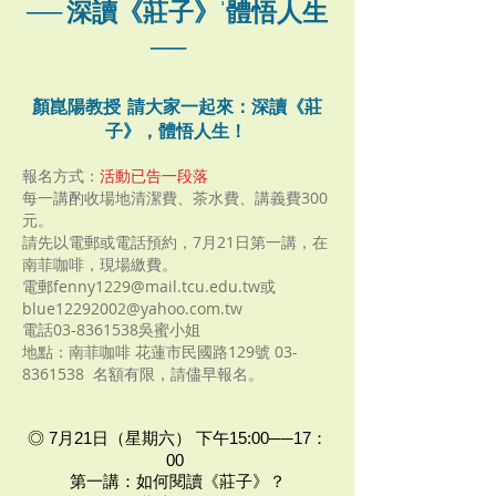
── 深讀《莊子》˙體悟人生
──
顏崑陽教授 請大家一起來：深讀《莊
子》，體悟人生！
報名方式：
活動已告一段落
每一講酌收場地清潔費、茶水費、講義費300
元。
請先以電郵或電話預約，7月21日第一講，在
南菲咖啡，現場繳費。
電郵fenny1229@mail.tcu.edu.tw或
blue12292002@yahoo.com.tw
電話03-8361538吳蜜小姐
地點：南菲咖啡 花蓮市民國路129號 03-
8361538 名額有限，請儘早報名。
◎ 7月21日（星期六） 下午15:00──17：
00
第一講：如何閱讀《莊子》？