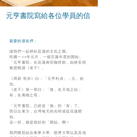
元亨書院寫給各位學員的信
親愛的朋友們：
讓我們一起耕耘花蓮的文化之園。
民國一○○年元月，一個完滿年度的開始。
「元亨書院」在花蓮南菲咖啡館，由林安梧
教授開講《老子》。
《周易˙乾卦》曰：「元亨利貞」；元，始
也。
《老子》第一章曰：「無，名天地之始；
有，名萬物之母」
「元亨書院」已經從「無」到「有」了。
而日出東方，台灣每天的光明就從花蓮開
始。
這一切，都是很好的「開始」啊！
我們構想結合東華大學、慈濟大學以及其他