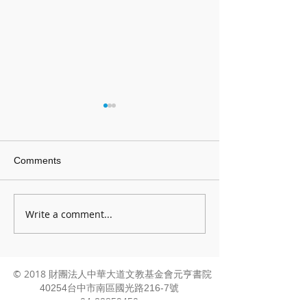
Comments
經典篇章河洛漢音誦讀
《論語》河洛漢
Write a comment...
© 2018 財團法人中華大道文教基金會元亨書院
40254台中市南區國光路216-7號
04-22859450