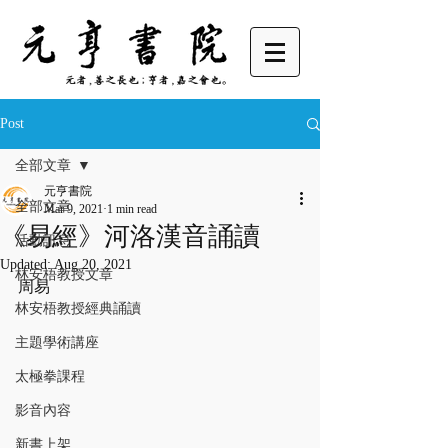
Post
全部文章
元亨書院
全部文章
Mar 9, 2021
1 min read
《易經》河洛漢音誦讀
活動訊息
Updated:
Aug 20, 2021
林安梧教授文章
周易
林安梧教授經典誦讀
主題學術講座
太極拳課程
影音內容
新書上架