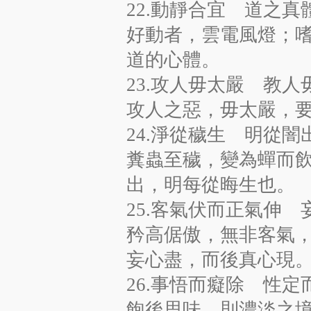
22.動靜合宜 道之真
好動者，雲電風燈；
道的心體。
23.攻人毋太嚴 教人
攻人之惡，毋太嚴，
24.淨從穢生 明從闇
糞蟲至穢，變為蟬而
出，明每從晦生也。
25.客氣伏而正氣伸
矜高倨傲，無非客氣
妄心盡，而後真心現
26.事悟而癡除 性定
飽後思味，則濃淡之