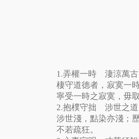
1.弄權一時 淒涼萬古
棲守道德者，寂寞一
寧受一時之寂寞，毋
2.抱樸守拙 涉世之道
涉世淺，點染亦淺；
不若疏狂。