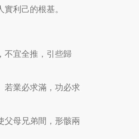
人實利己的根基。
，不宜全推，引些歸
。若業必求滿，功必求
使父母兄弟間，形骸兩