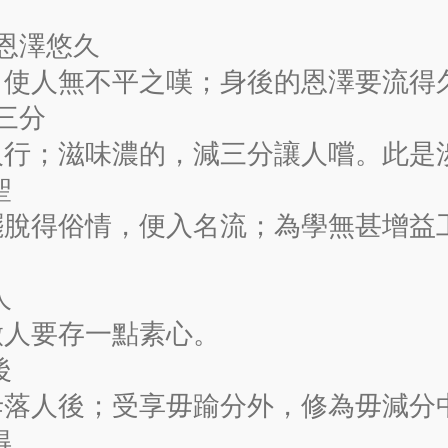
後恩澤悠久
，使人無不平之嘆；身後的恩澤要流得
減三分
人行；滋味濃的，減三分讓人嚐。此是
聖
擺脫得俗情，便入名流；為學無甚增益
人
做人要存一點素心。
後
毋落人後；受享毋踰分外，修為毋減分
得