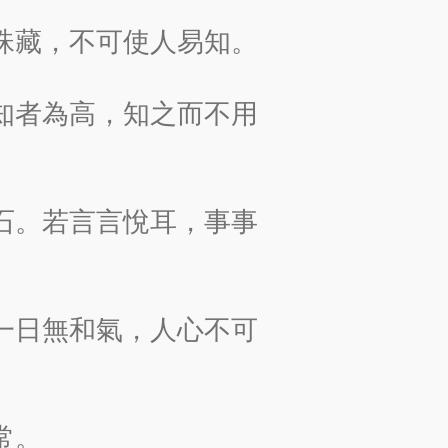
珠藏，不可使人易知。
知者為高，知之而不用
石。若言言悅耳，事事
一日無和氣，人心不可
常。