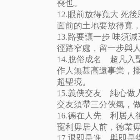
喪也。
12.眼前放得寬大 死
面前的土地要放得寬
13.路要讓一步 味須
徑路窄處，留一步與
14.脫俗成名 超凡入
作人無甚高遠事業，
超聖境。
15.義俠交友 純心做
交友須帶三分俠氣，
16.德在人先 利居人
寵利毋居人前，德業
17.退即是進 與即是