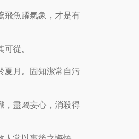
鳶飛魚躍氣象，才是有
其可從。
於夏月。固知潔常自污
識，盡屬妄心，消殺得
故人常以事後之悔悟，