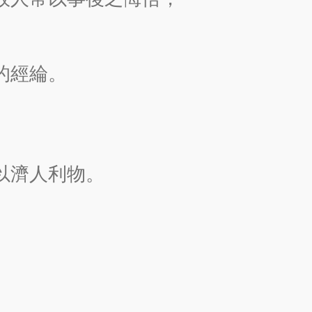
的經綸。
以濟人利物。