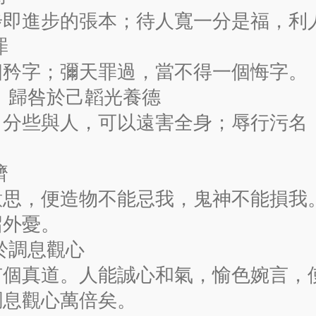
步即進步的張本；待人寬一分是福，利
罪
個矜字；彌天罪過，當不得一個悔字。
害 歸咎於己韜光養德
，分些與人，可以遠害全身；辱行污名
濟
意思，便造物不能忌我，鬼神不能損我
召外憂。
於調息觀心
有個真道。人能誠心和氣，愉色婉言，
調息觀心萬倍矣。