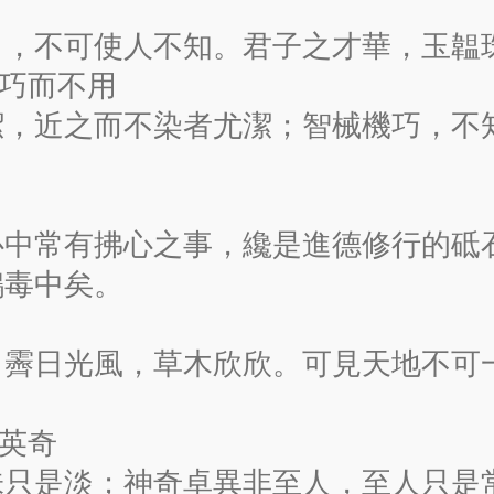
白，不可使人不知。君子之才華，玉韞
機巧而不用
潔，近之而不染者尤潔；智械機巧，不
心中常有拂心之事，纔是進德修行的砥
鴆毒中矣。
；霽日光風，草木欣欣。可見天地不可
識英奇
味只是淡；神奇卓異非至人，至人只是