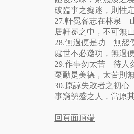
破臨事之癡迷，則性
27.軒冕客志在林泉
居軒冕之中，不可無
28.無過便是功 無怨
處世不必邀功，無過
29.作事勿太苦 待人
憂勤是美德，太苦則
30.原諒失敗者之初
事窮勢蹙之人，當原
​回頁面頂端