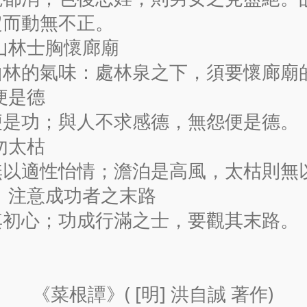
定而動無不正。
 山林士胸懷廊廟
山林的氣味：處林泉之下，須要懷廊廟
便是德
便是功；與人不求感德，無怨便是德。
勿太枯
無以適性怡情；澹泊是高風，太枯則無
心 注意成功者之末路
其初心；功成行滿之士，要觀其末路。
《菜根譚》( [明] 洪自誠 著作)