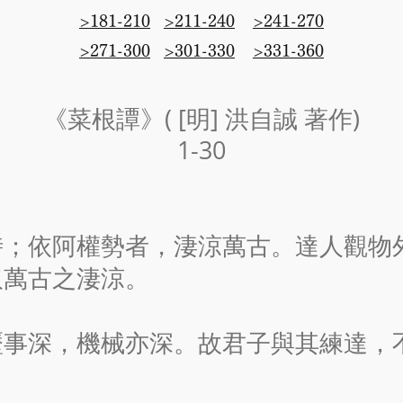
>181-210
>211-240
>241-270
>271-300
>301-330
>331-360
《菜根譚》( [明] 洪自誠 著作)
1-30
時；依阿權勢者，淒涼萬古。達人觀物
取萬古之淒涼。
歷事深，機械亦深。故君子與其練達，