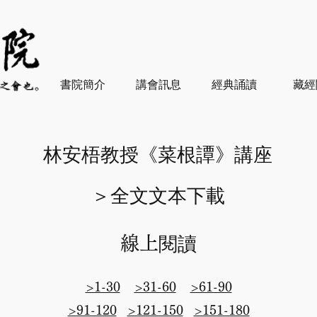
書院簡介
講會訊息
經典誦讀
藏經
林安梧教授《菜根譚》講座
＞​全文文本下載
線上閱讀
>1-30
>31-60
>61-90
>91-120
>121-150
>151-180