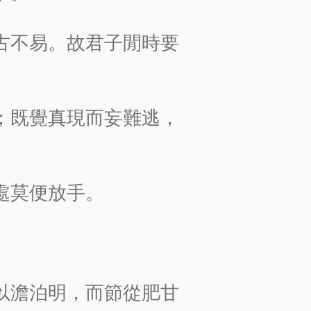
古不易。故君子閒時要
；既覺真現而妄難逃，
處莫便放手。
以澹泊明，而節從肥甘