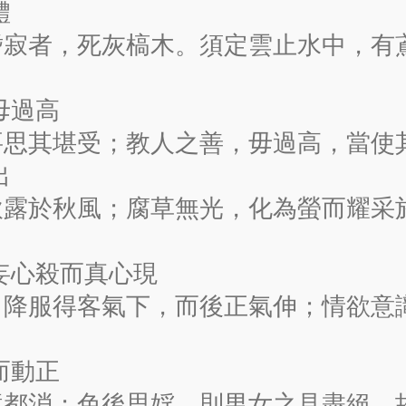
體
嗜寂者，死灰槁木。須定雲止水中，有
毋過高
要思其堪受；教人之善，毋過高，當使
出
飲露於秋風；腐草無光，化為螢而耀采
 妄心殺而真心現
，降服得客氣下，而後正氣伸；情欲意
。
而動正
境都消；色後思婬，則男女之見盡絕。