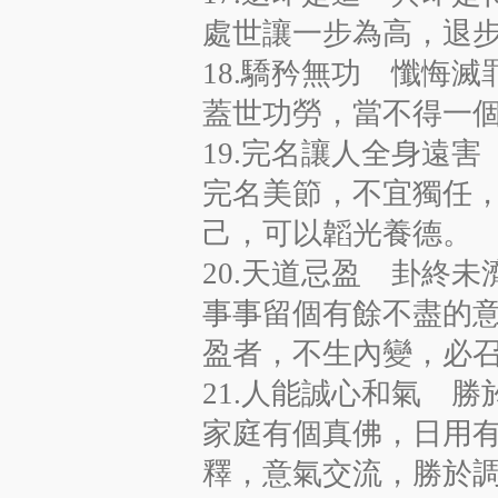
處世讓一步為高，退
18.驕矜無功 懺悔滅
蓋世功勞，當不得一
19.完名讓人全身遠
完名美節，不宜獨任
己，可以韜光養德。
20.天道忌盈 卦終未
事事留個有餘不盡的
盈者，不生內變，必
21.人能誠心和氣 勝
家庭有個真佛，日用
釋，意氣交流，勝於