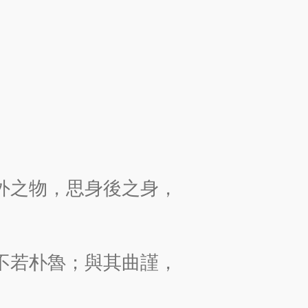
外之物，思身後之身，
不若朴魯；與其曲謹，