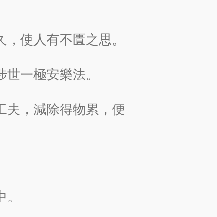
久，使人有不匱之思。
涉世一極安樂法。
工夫，減除得物累，便
中。