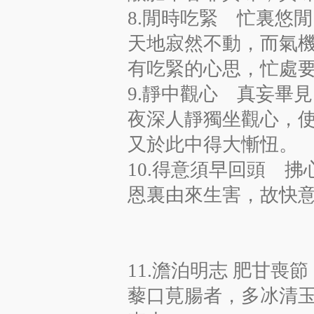
8.閒時吃緊 忙裏悠閒
天地寂然不動，而氣
有吃緊的心思，忙處
9.靜中觀心 真妄畢見
夜深人靜獨坐觀心，
又於此中得大慚忸。
10.得意須早回頭 拂
恩裏由來生害，故快
11.澹泊明志 肥甘喪節
藜口莧腸者，多冰清