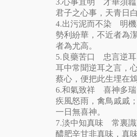
3.心事宜明 才華須韞
君子之心事，天青日
4.出污泥而不染 明
勢利紛華，不近者為
者為尤高。
5.良藥苦口 忠言逆耳
耳中常聞逆耳之言，
蔡心，便把此生埋在
6.和氣致祥 喜神多瑞
疾風怒雨，禽鳥戚戚
一日無喜神。
7.淡中知真味 常裏
醲肥辛甘非真味，真