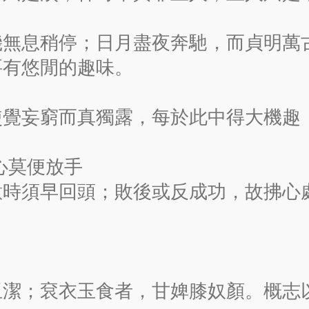
機無息稍停；日月盡夜奔馳，而貞明萬
要有悠閒的趣味。
使覺妄窮而真獨露，每於此中得大機趣
心莫便放手
意時須早回頭；敗後或反成功，故拂心
玉潔；袞衣玉食者，甘婢膝奴顏。概志