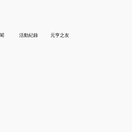
閣
活動紀錄
元亨之友