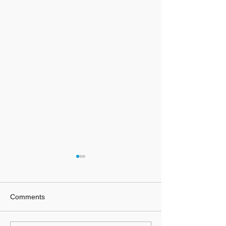
活動影音——20
陽孔學堂論辯大
學是佛學的翻版
2023夏季貴陽孔
Comments
陽明心學是佛學的
法收看請點此 宋