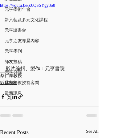
https://youtu.be/Z6QSSYgy3o8
元亨學術年會
新六藝及多元文化課程
元亨讀書會
元亨之友專屬內容
元亨學刊
師友投稿
影片編輯、製作：元亨書院
元亨分院
蔡仁厚教授
影音內容
林安梧教授答客問
最新訊息
Recent Posts
See All