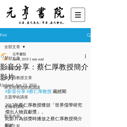
Post
全部文章
元亨書院
全部文章
Jun 6, 2019
1 min read
影音分享：蔡仁厚教授簡介
活動訊息
影片
林安梧教授文章
Updated:
Apr 23, 2021
林安梧教授經典誦讀
#影音分享
#蔡仁厚教授
 藏經閣
主題學術講座
2017年蔡仁厚教授獲頒「世界儒學研究
太極拳課程
傑出人物貢獻獎」。
影音內容
此影片為頒獎時播放之蔡仁厚教授簡介
影片
新書上架