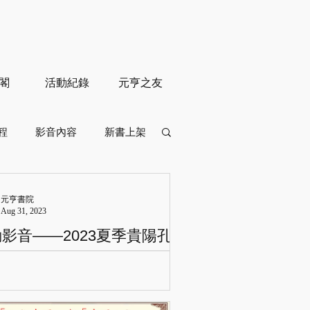
閣
活動紀錄
元亨之友
程
影音內容
新書上架
師友投稿
元亨分院
元亨書院
Aug 31, 2023
影音——2023夏季貴陽孔
堂論辯大會陽明心學是佛學
翻版嗎？
23夏季貴陽孔學堂論辯大會 陽明心學是
的翻版嗎？ 無法收看請點此 宋代以降